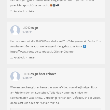
Den einzigartigen Moment in der vergangenen Nacht genutzt und ein
paar Schnappschüsse gemacht
Zu Facebook
·
Teilen
LID Design
9 Jahren .
Heute waren wir die 20.000 View Marke auf YouTube geknackt. Danke fürs
Anschauen. Gerne auch weitersagen! Hier gehts zum Kanal
https://www.youtube.com/user/LIDDesignChannel
Zu Facebook
·
Teilen
LID Design
hört
echoes
.
9 Jahren .
Wie versprochen gibt es heute das zweite Video vom diesjährigen Rock
am Friedensdenkmal zu sehen. Tolle Musik untermalt mit einer
spektakulären Lasershow. Unbedingt reinschaun. Gefällt euch das Video,
dann lasst uns doch ein "Gefällt mir" da.