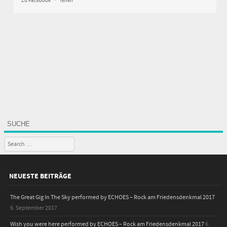
Zu Facebook
·
Teilen
SUCHE
Search
NEUESTE BEITRÄGE
The Great Gig In The Sky performed by ECHOES – Rock am Friedensdenkmal 2017
6. September 2017
Wish you were here performed by ECHOES – Rock am Friedensdenkmal 2017
6.