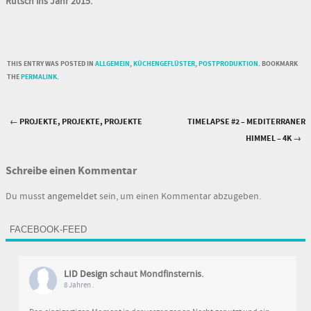
Rutsch ins Jahr 2015.
THIS ENTRY WAS POSTED IN
ALLGEMEIN
,
KÜCHENGEFLÜSTER
,
POSTPRODUKTION
. BOOKMARK
THE
PERMALINK
.
←
PROJEKTE, PROJEKTE, PROJEKTE
TIMELAPSE #2 – MEDITERRANER
Post navigation
HIMMEL – 4K
→
Schreibe einen Kommentar
Du musst
angemeldet
sein, um einen Kommentar abzugeben.
FACEBOOK-FEED
LID Design
schaut Mondfinsternis.
8 Jahren .