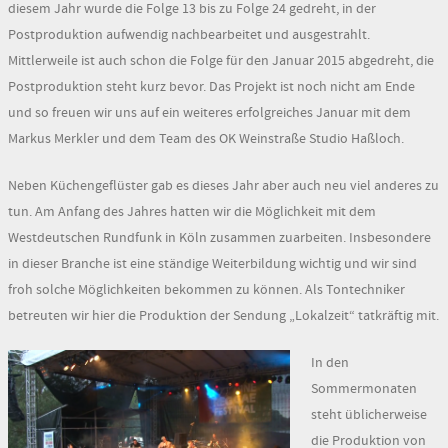
diesem Jahr wurde die Folge 13 bis zu Folge 24 gedreht, in der
Postproduktion aufwendig nachbearbeitet und ausgestrahlt.
Mittlerweile ist auch schon die Folge für den Januar 2015 abgedreht, die
Postproduktion steht kurz bevor. Das Projekt ist noch nicht am Ende
und so freuen wir uns auf ein weiteres erfolgreiches Januar mit dem
Markus Merkler und dem Team des OK Weinstraße Studio Haßloch.
Neben Küchengeflüster gab es dieses Jahr aber auch neu viel anderes zu
tun. Am Anfang des Jahres hatten wir die Möglichkeit mit dem
Westdeutschen Rundfunk in Köln zusammen zuarbeiten. Insbesondere
in dieser Branche ist eine ständige Weiterbildung wichtig und wir sind
froh solche Möglichkeiten bekommen zu können. Als Tontechniker
betreuten wir hier die Produktion der Sendung „Lokalzeit“ tatkräftig mit.
In den
Sommermonaten
steht üblicherweise
die Produktion von