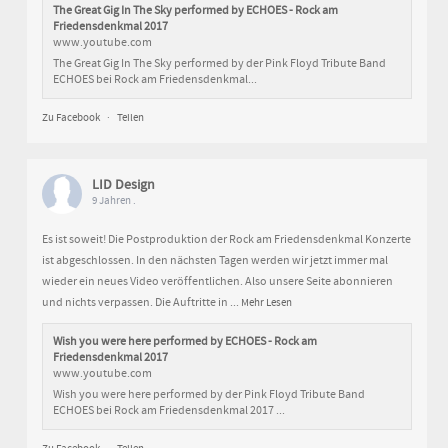
The Great Gig In The Sky performed by ECHOES - Rock am
Friedensdenkmal 2017
www.youtube.com
The Great Gig In The Sky performed by der Pink Floyd Tribute Band
ECHOES bei Rock am Friedensdenkmal...
Zu Facebook
·
Teilen
LID Design
9 Jahren .
Es ist soweit! Die Postproduktion der Rock am Friedensdenkmal Konzerte
ist abgeschlossen. In den nächsten Tagen werden wir jetzt immer mal
wieder ein neues Video veröffentlichen. Also unsere Seite abonnieren
und nichts verpassen. Die Auftritte in
...
Mehr Lesen
Wish you were here performed by ECHOES - Rock am
Friedensdenkmal 2017
www.youtube.com
Wish you were here performed by der Pink Floyd Tribute Band
ECHOES bei Rock am Friedensdenkmal 2017 ...