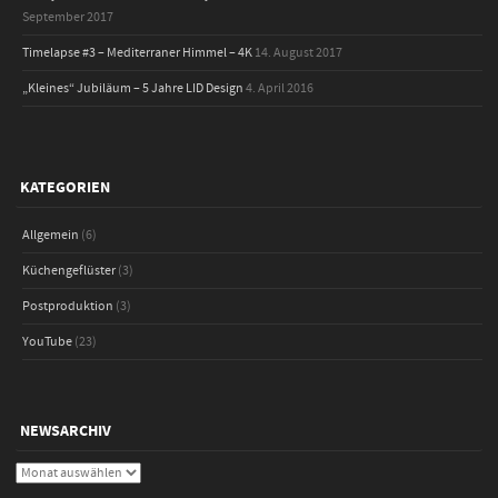
September 2017
Timelapse #3 – Mediterraner Himmel – 4K
14. August 2017
„Kleines“ Jubiläum – 5 Jahre LID Design
4. April 2016
KATEGORIEN
Allgemein
(6)
Küchengeflüster
(3)
Postproduktion
(3)
YouTube
(23)
NEWSARCHIV
Newsarchiv